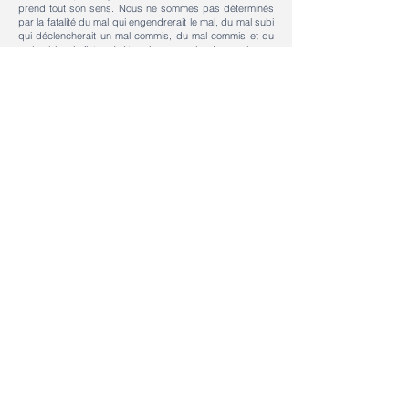
prend tout son sens. Nous ne sommes pas déterminés
par la fatalité du mal qui engendrerait le mal, du mal subi
qui déclencherait un mal commis, du mal commis et du
mal subi qui s’interpénètreraient au point de ne plus se
distinguer. Non, la blessure peut se transformer en autre
chose qu’en une blessure supplémentaire, infligée à son
tour par l’être blessé.
La blessure est l’occasion de prendre conscience de
notre commune humanité : de réaliser que nous sommes
tous des êtres souffrants. Des êtres vulnérables, des
êtres de finitude, susceptibles de souffrir et de mourir.
Celui qui m’a fait mal, celui à qui j’ai fait mal, ainsi que moi-
même, nous sommes tous unis dans une même
condition. Nous ne sommes pas foncièrement des êtres
méchants, mais bien plutôt des êtres souffrants. Dans
notre ambivalence fondamentale, nous sommes des
êtres faillibles, susceptibles du pire, mais aussi des
êtres capables, susceptibles du meilleur.
La blessure peut nous ouvrir aux ressources de
bienveillance qui sommeillent au fond de nous-mêmes.
Ou pour le dire avec les mots de Paul Ricœur : « libérer
le fond de bonté des hommes, aller le chercher là où il
est complètement enfoui ». Car, poursuivait-il, « aussi
radical que soit le mal, il n’est pas aussi profond que la
bonté ».
La blessure peut donc se transformer en gratitude
envers la vie, en compassion envers les autres êtres qui