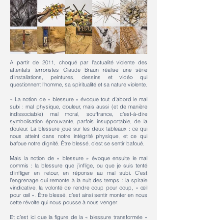
A partir de 2011, choqué par l'actualité violente des
attentats terroristes Claude Braun réalise une série
d'installations, peintures, dessins et vidéo qui
questionnent l'homme, sa spiritualité et sa nature violente.
« La notion de « blessure » évoque tout d’abord le mal
subi : mal physique, douleur, mais aussi (et de manière
indissociable) mal moral, souffrance, c’est-à-dire
symbolisation éprouvante, parfois insupportable, de la
douleur. La blessure joue sur les deux tableaux : ce qui
nous atteint dans notre intégrité physique, et ce qui
bafoue notre dignité. Être blessé, c’est se sentir bafoué.
Mais la notion de « blessure » évoque ensuite le mal
commis : la blessure que j’inflige, ou que je suis tenté
d’infliger en retour, en réponse au mal subi. C’est
l’engrenage qui remonte à la nuit des temps : la spirale
vindicative, la volonté de rendre coup pour coup, « œil
pour œil ». Être blessé, c’est ainsi sentir monter en nous
cette révolte qui nous pousse à nous venger.
Et c’est ici que la figure de la « blessure transformée »