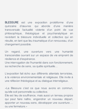
BLESSURE
est une exposition protéiforme d'une
quinzaine d’œuvres qui aborde d'une manière
transversale l'actualité violente d'un point de vue
philosophique, théologique et psychanalytique en
revisitant la blessure individuelle et collective qui en
résulte, en tant que lieu traumatique d'un renouveau, d'un
changement possible.
Un regard, une ouverture vers une humanité
transcendée ouvrant sur un espace de vie empreint de
résilience et d'espérance.
Une interrogation de l'humanité dans son fonctionnement,
sa recherche de sens, sa quête spirituelle…
L'exposition fait écho aux différents attentats terroristes,
à la violence environnementale et religieuse. Elle invite à
une réflexion théologique et au dialogue interreligieux.
«La Blessure c'est ce que nous avons en commun,
qu'elle soit personnelle ou collective.
Elle est lieu de souffrance, mais aussi un terreau propice
qui peut faire naître, engendrer un nouveau départ,
apporter un nouveau sens, développer une ouverture …
ou une fermeture.»