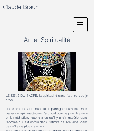
Claude Braun
Art et Spiritualité
LE SENS DU SACRÉ, la spiritualité dans l’art, ce que je
crois...
"Toute création artistique est un partage d’humanité, mais
parler de spiritualité dans l’art, tout comme pour la prière
et la méditation, touche à ce qu’il y a d’immatériel dans
l’homme qui est enfoui dans l’intimité de son âme, dans
ce qu’il a de plus « sacré »
En recherche d’authenticité, l’expression artistique est