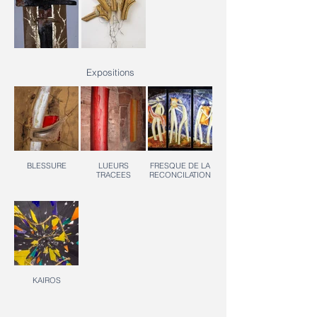
cœur
volonté soit
faite...
Croix
La croix de
Expositions
combative
Saul
BLESSURE
LUEURS
FRESQUE DE LA
TRACEES
RECONCILATION
KAIROS