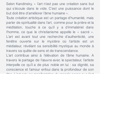
Selon Kandinsky, « l’art n’est pas une création sans but
qui s’écoule dans le vide. C’est une puissance dont le
but doit être d’améliorer l’âme humaine ».
Toute création artistique est un partage d’humanité, mais
parler de spiritualité dans l’art, comme pour la prière et la
méditation, touche à ce qu’il y a d’immatériel dans
l’homme, ce que le christianisme appelle le « sacré ».
L’art est avant tout une recherche d’authenticité, une
fenêtre ouverte sur le mystère où l’artiste est un
médiateur, révélant sa sensibilité mystique au monde à
travers sa quête de sens et de transcendance.
L’art contribue ainsi à l’élévation de l’âme humaine. A
travers le partage de l’œuvre avec le spectateur, l’artiste
interpelle ce qu’il a de plus noble en lui : sa dignité, sa
conscience et l’amour enfoui dans la profondeur de son
être. L’art est une manifestation du monde parce que l’art
est dans le monde comme il est, avec sa laideur et sa
beauté, sa tristesse, sa joie, sa part d’ombre et de
lumière. Si pour le chrétien chaque être humain a une
parcelle de Dieu en lui, les artistes, poètes, musiciens et
tous les êtres sensibles laissent alors apparaître une
partie du divin à l’humanité en recherche de sens et de
spiritualité, que ce soit par l’indignation ou dans une
attitude d’empathie. Selon le cas, le propos peut alors
aussi bien s’exprimer dans la contestation par la laideur,
la représentation de l’homme meurtri, torturé, crucifié,
écrasé, mettant en contraste et en creux l’évidence d’un
manque de beauté, de justice et de fraternité. L’oeuvre
est alors au service d’une prise de conscience salvatrice
avec l’issue possible d’une transformation individuelle et