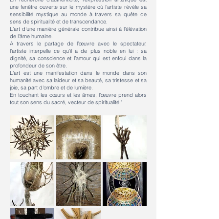
une fenêtre ouverte sur le mystère où l'artiste révèle sa
sensibilité mystique au monde à travers sa quête de
sens de spiritualité et de transcendance.
L’art d’une manière générale contribue ainsi à l'élévation
de l'âme humaine.
A travers le partage de l’œuvre avec le spectateur,
l’artiste interpelle ce qu’il a de plus noble en lui : sa
dignité, sa conscience et l’amour qui est enfoui dans la
profondeur de son être.
L'art est une manifestation dans le monde dans son
humanité avec sa laideur et sa beauté, sa tristesse et sa
joie, sa part d'ombre et de lumière.
En touchant les cœurs et les âmes, l’œuvre prend alors
tout son sens du sacré, vecteur de spiritualité."
Le tribut
Le nouveau-
La promise
né
La promise
Au centre le
Que ta